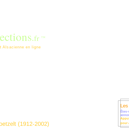
ections
.
fr
TM
lerie d'Art Alsacienne en ligne
Dépôt annonce / Contact
Liens
Nos peintres par F. Walgenw
Les
Êtes-
anno
Appuy
oetzelt (1912-2002)
pour 