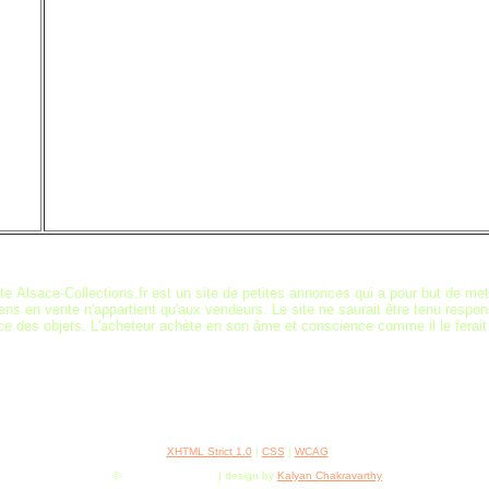
ite Alsace-Collections.fr est un site de petites annonces qui a pour but de mett
ens en vente n'appartient qu'aux vendeurs. Le site ne saurait être tenu responsa
ce des objets. L'acheteur achète en son âme et conscience comme il le ferait
XHTML Strict 1.0
|
CSS
|
WCAG
©
Chocolatey Brown
| design by
Kalyan Chakravarthy