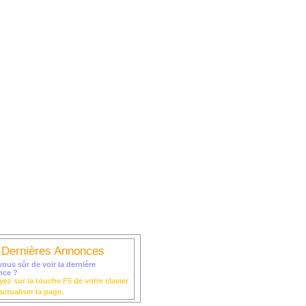
itz
Liste des Artistes
 Dernières Annonces
vous sûr de voir la dernière
nce ?
ez sur la touche F5 de votre clavier
actualiser la page.