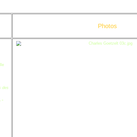
Photos
lle
s des
r
"