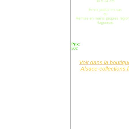
30 x 24 cm
Envoi postal en sus
ou
Remise en mains propres régio
Haguenau.
Prix:
50€
Voir dans la boutiqu
Alsace-collections.f