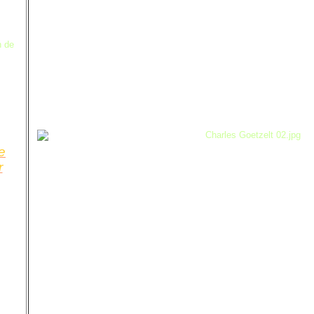
n de
e
r