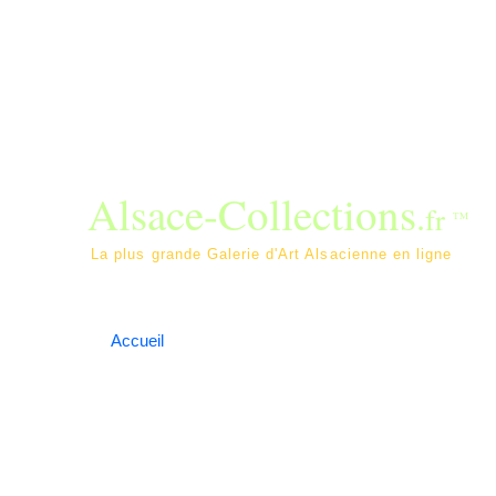
Alsace-Collections
.
fr
TM
La plus grande Galerie d'Art Alsac
Accueil
Les annonces
Dépôt annonce / Contac