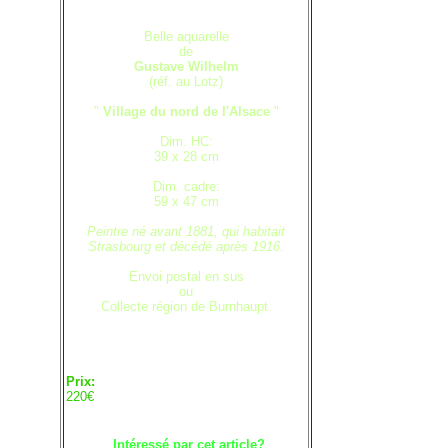
Belle aquarelle
de
Gustave Wilhelm
(réf. au Lotz)
"
Village du nord de l'Alsace
"
Dim. HC:
39 x 28 cm
Dim. cadre:
59 x 47 cm
Peintre né avant 1881, qui habitait
Strasbourg et décédé après 1916.
Envoi postal en sus
ou
Collecte région de Burnhaupt.
Prix:
220€
Intéressé par cet article?