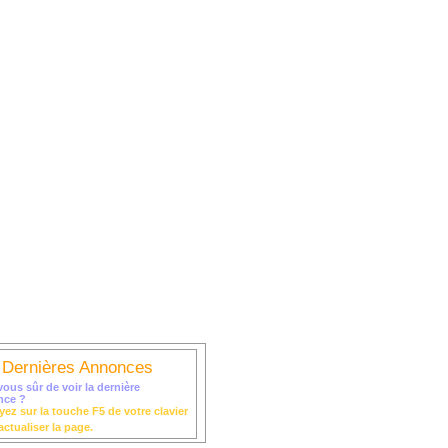
itz
Liste des Artistes
 Dernières Annonces
vous sûr de voir la dernière
nce ?
ez sur la touche F5 de votre clavier
actualiser la page.