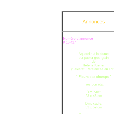
Annonces
Numéro d'annonce
# 15-427
Aquarelle à la plume
sur papier gros grain
de
Hélène Kieffer
(Sélestat, Référencée au Lot
"
Fleurs des champs
"
Très bon état
Dim. vue:
23 x 46 cm
Dim. cadre:
33 x 59 cm