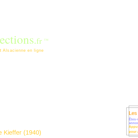
ections
.
fr
TM
lerie d'Art Alsacienne en ligne
Dépôt annonce / Contact
Liens
Nos peintres par F. Walgenw
Les
Êtes-
anno
Appuy
 Kieffer (1940)
pour 